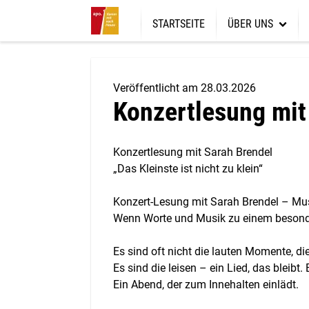
STARTSEITE
ÜBER UNS
Über uns
Ziele und Werte
Veröffentlicht am 28.03.2026
Konzertlesung mit
Was wir wollen
Gemeindeforum 1
Konzertlesung mit Sarah Brendel
„Das Kleinste ist nicht zu klein“
Konzert-Lesung mit Sarah Brendel – Mus
Wenn Worte und Musik zu einem besonde
Es sind oft nicht die lauten Momente, di
Es sind die leisen – ein Lied, das bleibt. E
Ein Abend, der zum Innehalten einlädt.