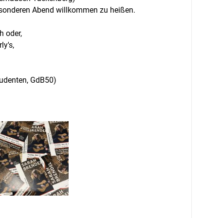
besonderen Abend willkommen zu heißen.
h oder,
y's,
tudenten, GdB50)