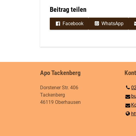
Beitrag teilen
Facebook
WhatsApp
Apo Tackenberg
Kont
Dorstener Str. 406
0
Tackenberg
bu
46119 Oberhausen
Ko
ht