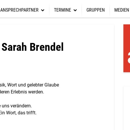
ANSPRECHPARTNER
TERMINE
GRUPPEN
MEDIEN
Förderverein
Sc
Hauptamtliche
Termine
Online 
Spendenbox
Wi
Presbyterium
Aktuelles
Predigt
 Sarah Brendel
Spenden
Gottesdienstplan
Gemeind
Mitarbeit
ik, Wort und gelebter Glaube
ren Erlebnis werden.
e uns verändern.
in Wort, das trifft.