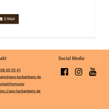
E-Mail
akt
Social Media
208 60 05 41
ero@​apo-tackenberg.​de
ntaktformular
tps://apo-tackenberg.​de