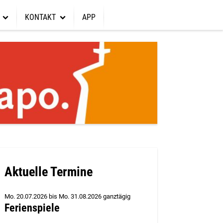
KONTAKT
APP
hrott für Gott
Gottesdienste
Kontakt
r unterstützen
en
Gebet
Wycliff Bibel Übersetzer
ebriefe
Interne Seiten
Sarnelli Haus Thailand
Aktuelle Termine
Mo. 20.07.2026
bis
Mo. 31.08.2026 ganztägig
Ferienspiele