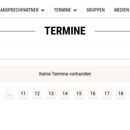
ANSPRECHPARTNER
TERMINE
GRUPPEN
MEDIEN
Förderverein
Sc
Hauptamtliche
Termine
Online 
TERMINE
Spendenbox
Wi
Presbyterium
Aktuelles
Predigt
Spenden
Gottesdienstplan
Gemeind
Mitarbeit
Keine Termine vorhanden
...
11
12
13
14
15
16
17
18