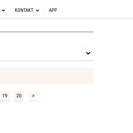
KONTAKT
APP
hrott für Gott
Gottesdienste
Kontakt
r unterstützen
en
Gebet
Wycliff Bibel Übersetzer
ebriefe
Interne Seiten
Sarnelli Haus Thailand
19
20