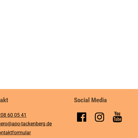
akt
Social Media
208 60 05 41
ero@​apo-tackenberg.​de
ntaktformular