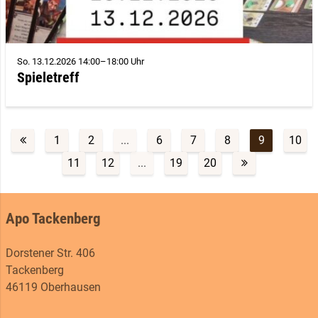
So. 13.12.2026 14:00–18:00 Uhr
Spieletreff
1
2
...
6
7
8
9
10
11
12
...
19
20
Apo Tackenberg
Dorstener Str. 406
Tackenberg
46119 Oberhausen